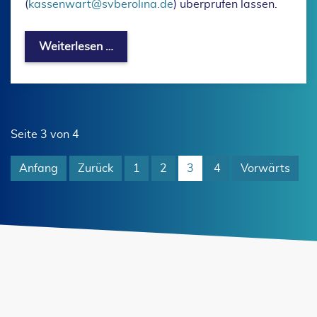
(
kassenwart@svberolina.de
) überprüfen lassen.
Aktuelle Vereinsinformation - Anpassu
Weiterlesen …
Seite 3 von 4
Anfang
Zurück
1
2
3
4
Vorwärts