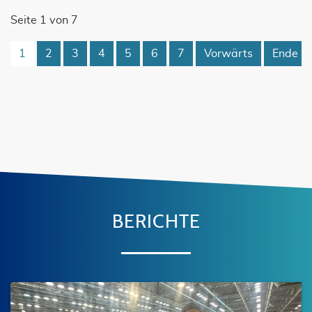
Seite 1 von 7
1
2
3
4
5
6
7
Vorwärts
Ende
BERICHTE