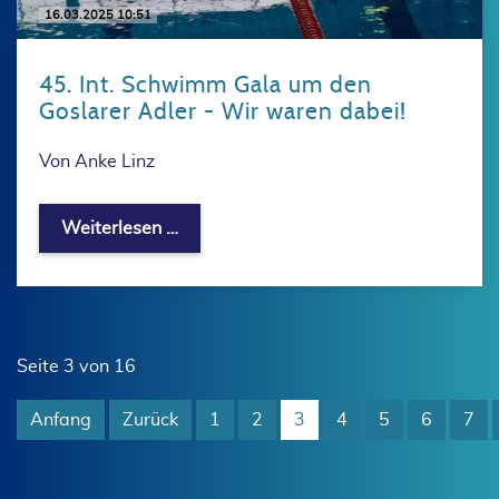
16.03.2025 10:51
45. Int. Schwimm Gala um den
Goslarer Adler - Wir waren dabei!
Von Anke Linz
45. Int. Schwimm Gala um den Goslare
Weiterlesen …
Seite 3 von 16
Anfang
Zurück
1
2
3
4
5
6
7