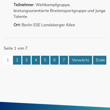
Teilnehmer
: Wettkampfgruppe,
leistungsorientierte Breitensportgruppe und Junge
Talente
Ort:
Berlin SSE Landsberger Allee
Seite 1 von 7
1
2
3
4
5
6
7
Vorwärts
Ende