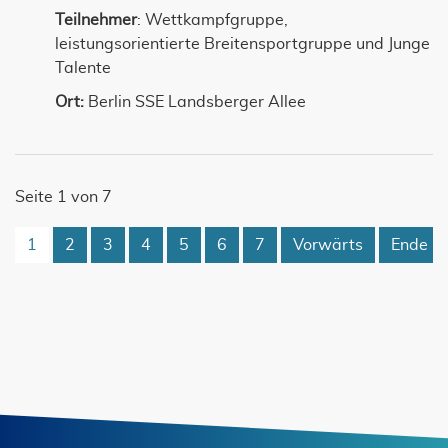
Teilnehmer
: Wettkampfgruppe,
leistungsorientierte Breitensportgruppe und Junge
Talente
Ort:
Berlin SSE Landsberger Allee
Seite 1 von 7
1
2
3
4
5
6
7
Vorwärts
Ende