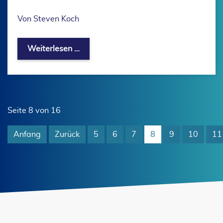
Von Steven Koch
Sportabzeichen-Wettbewerb der Vere
Weiterlesen …
Seite 8 von 16
Anfang
Zurück
5
6
7
8
9
10
11