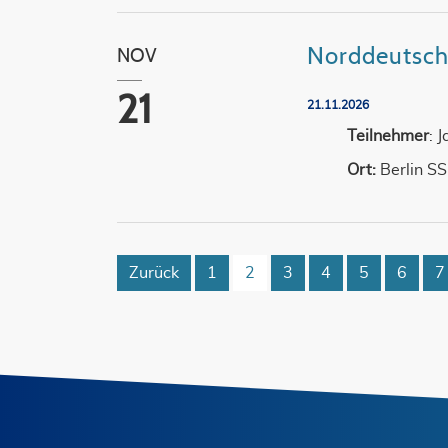
Norddeutsch
NOV
21
21.11.2026
Teilnehmer
: 
Ort:
Berlin S
Zurück
1
2
3
4
5
6
7