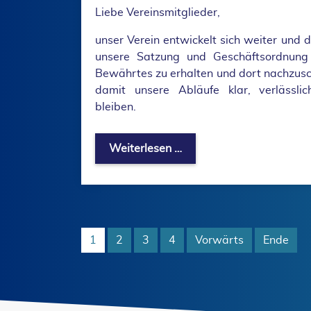
Liebe Vereinsmitglieder,
unser Verein entwickelt sich weiter und
unsere Satzung und Geschäftsordnung ü
Bewährtes zu erhalten und dort nachzuschä
damit unsere Abläufe klar, verlässl
bleiben.
Satzung und Geschäftsor
Weiterlesen …
1
2
3
4
Vorwärts
Ende