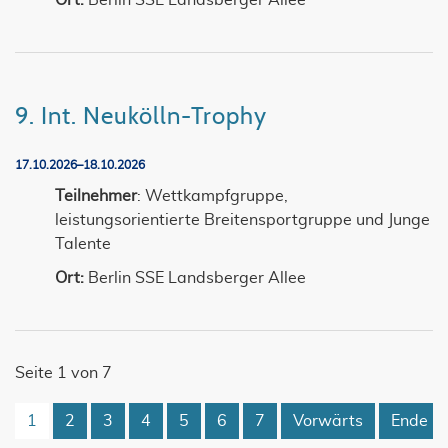
Ort:
Berlin SSE Landsberger Allee
9. Int. Neukölln-Trophy
17.10.2026–18.10.2026
Teilnehmer
: Wettkampfgruppe,
leistungsorientierte Breitensportgruppe und Junge
Talente
Ort:
Berlin SSE Landsberger Allee
Seite 1 von 7
1
2
3
4
5
6
7
Vorwärts
Ende