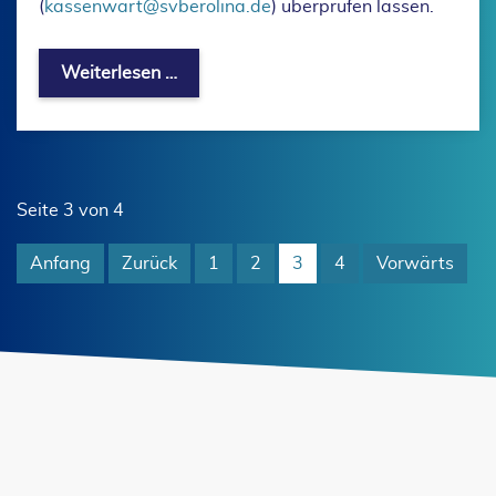
(
kassenwart@svberolina.de
) überprüfen lassen.
Aktuelle Vereinsinformation - Anpassu
Weiterlesen …
Seite 3 von 4
Anfang
Zurück
1
2
3
4
Vorwärts