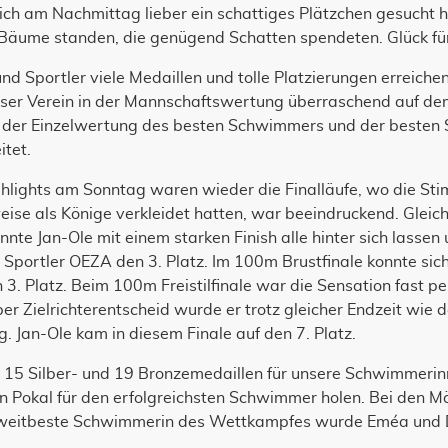
ich am Nachmittag lieber ein schattiges Plätzchen gesucht h
 Bäume standen, die genügend Schatten spendeten. Glück für
 Sportler viele Medaillen und tolle Platzierungen erreichen.
er Verein in der Mannschaftswertung überraschend auf dem
e. In der Einzelwertung des besten Schwimmers und der beste
itet.
lights am Sonntag waren wieder die Finalläufe, wo die Stim
lweise als Könige verkleidet hatten, war beeindruckend. Gleic
nnte Jan-Ole mit einem starken Finish alle hinter sich lassen 
m Sportler OEZA den 3. Platz. Im 100m Brustfinale konnte sic
3. Platz. Beim 100m Freistilfinale war die Sensation fast per
per Zielrichterentscheid wurde er trotz gleicher Endzeit wie 
 Jan-Ole kam in diesem Finale auf den 7. Platz.
 15 Silber- und 19 Bronzemedaillen für unsere Schwimmerin
n Pokal für den erfolgreichsten Schwimmer holen. Bei den M
Zweitbeste Schwimmerin des Wettkampfes wurde Eméa und D