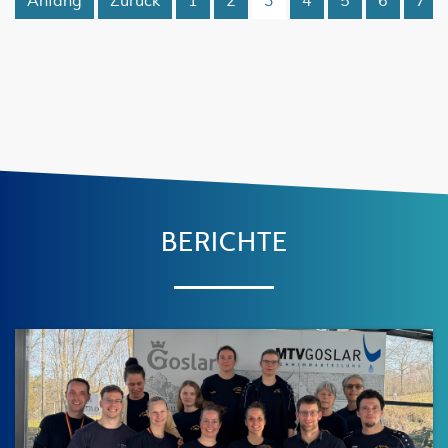
Anfang
Zurück
1
2
3
4
5
6
7
BERICHTE